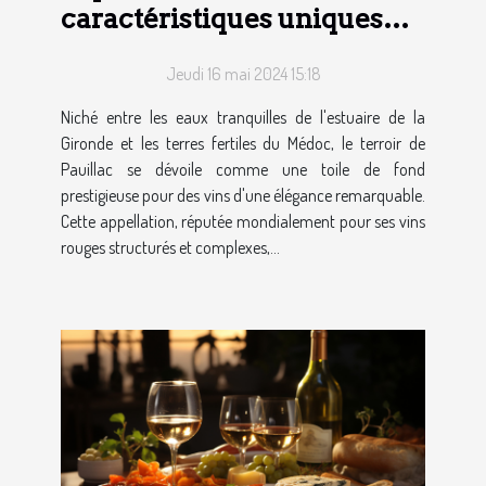
caractéristiques uniques
des vins de Pauillac et
Jeudi 16 mai 2024 15:18
conseils de dégustation
Niché entre les eaux tranquilles de l'estuaire de la
Gironde et les terres fertiles du Médoc, le terroir de
Pauillac se dévoile comme une toile de fond
prestigieuse pour des vins d'une élégance remarquable.
Cette appellation, réputée mondialement pour ses vins
rouges structurés et complexes,...